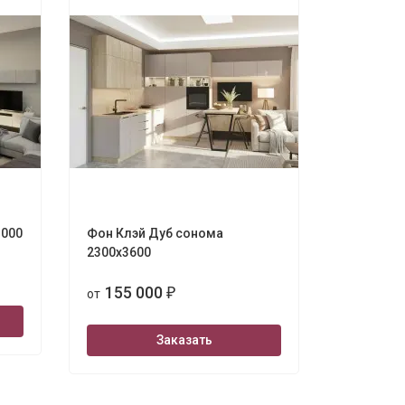
3000
Фон Клэй Дуб сонома
2300х3600
155 000
от
₽
Заказать