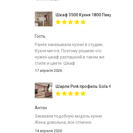
Шкаф 3500 Кухня 1800 Пикрит
Гость
Ранее заказывали кухню в студию.
Кухня мечта. Поэтому решили что
нужен шкаф распашной в таком же
стиле и цвете. Шкаф
собрали,инструкция
17 апреля 2026
понятна.Доставлен был в
срок.Спасибо за вместительный
Шарли Pink профиль Gola 4000
шкаф.
Антон
Заказали подобную модель кухни.
Жена довольна, все отлично.
14 апреля 2026