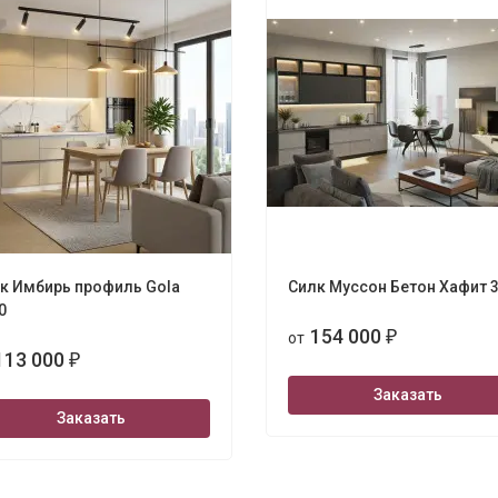
к Имбирь профиль Gola
Силк Муссон Бетон Хафит 
ola 3280х2400
0
154 000
от
₽
113 000
₽
Заказать
Заказать