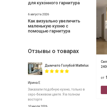
для кухонного гарнитура
6 августа 2026
Как визуально увеличить
маленькую кухню с
помощью гарнитура
Отзывы о товарах
Сил
Дымчато Голубой Mattelux профиль G
240
от
Ирина Е
Заказали подобную кухню, только в
серо-бежевом цвете. Я в полном
восторге
10 июля 2026