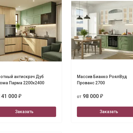
отный антискрэч Дуб
Массив Бианко РоялВуд
ola 3280х2400
ома Парма 2200х2400
Прованс 2700
141 000
98 000
₽
от
₽
Заказать
Заказать