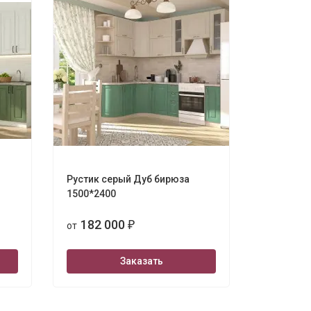
Рустик серый Дуб бирюза
1500*2400
182 000
от
₽
Заказать