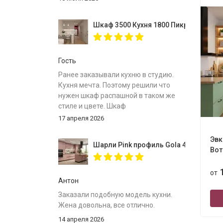
Шкаф 3500 Кухня 1800 Пикрит
Гость
Ранее заказывали кухню в студию.
Кухня мечта. Поэтому решили что
нужен шкаф распашной в таком же
стиле и цвете. Шкаф
собрали,инструкция
17 апреля 2026
понятна.Доставлен был в
срок.Спасибо за вместительный
Эвк
Шарли Pink профиль Gola 4000
шкаф.
Вот
от
Антон
Заказали подобную модель кухни.
Жена довольна, все отлично.
14 апреля 2026