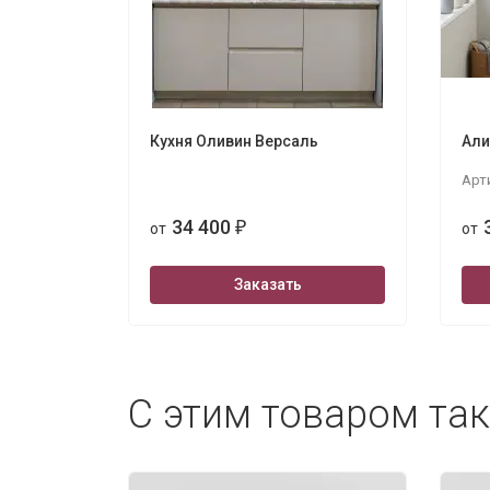
Кухня Оливин Версаль
Али
Арт
34 400
от
₽
от
Заказать
С этим товаром та