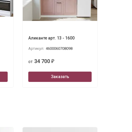
Аликанте арт. 13 - 1600
Аликанте 
Артикул:
4600060708098
Артикул:
4
34 700
34 7
от
₽
от
Заказать