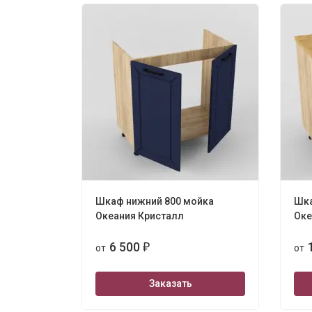
Шкаф нижний 800 мойка
Шка
Океания Кристалл
Оке
6 500
от
₽
от
Заказать