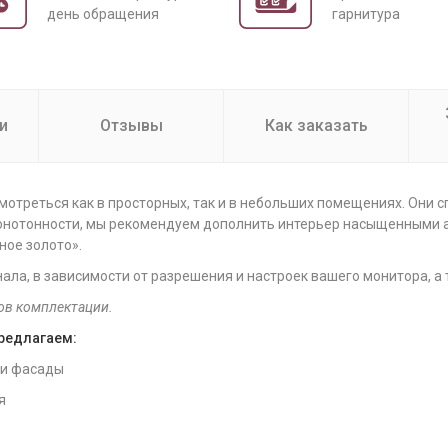
день обращения
гарнитура
и
Отзывы
Как заказать
смотреться как в просторных, так и в небольших помещениях. Они 
монотонности, мы рекомендуем дополнить интерьер насыщенными
ное золото».
нала, в зависимости от разрешения и настроек вашего монитора, а
ов комплектации.
предлагаем:
 и фасады
я