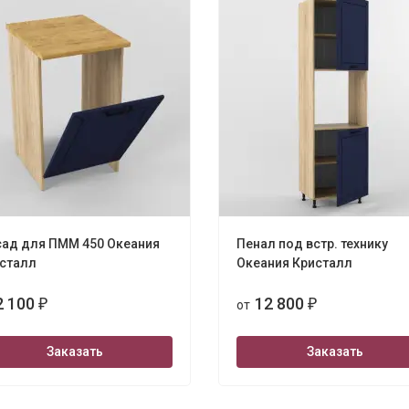
ад для ПММ 450 Океания
Пенал под встр. технику
сталл
Океания Кристалл
2 100
12 800
₽
от
₽
Заказать
Заказать