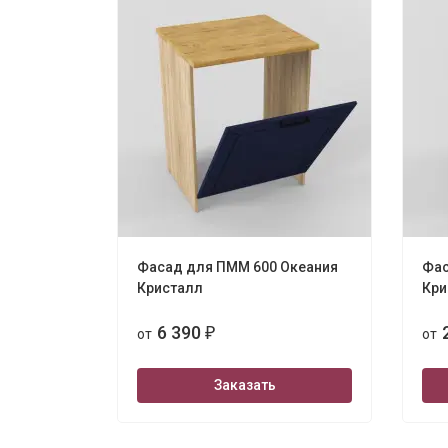
Фасад для ПММ 600 Океания
Фас
Кристалл
Кри
6 390
от
₽
от
Заказать