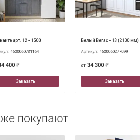
канте арт. 12 - 1500
Белый Вегас - 13 (2100 мм)
икул:
4600060731164
Артикул:
4600060277099
34 400
34 300
₽
от
₽
Заказать
Заказать
кже покупают