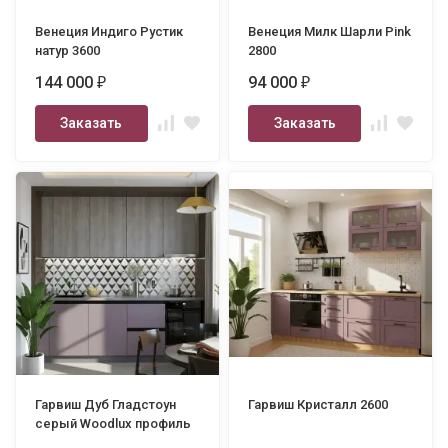
Венеция Индиго Рустик
Венеция Милк Шарли Pink
натур 3600
2800
144 000
94 000
₽
₽
Заказать
Заказать
Гарвиш Дуб Гладстоун
Гарвиш Кристалл 2600
серый Woodlux профиль
Gola 2550