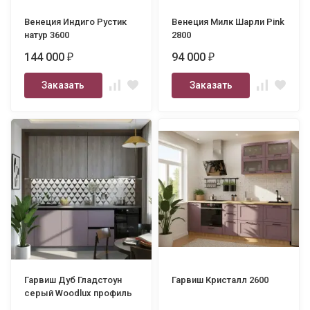
Венеция Индиго Рустик
Венеция Милк Шарли Pink
натур 3600
2800
144 000
94 000
₽
₽
Заказать
Заказать
Гарвиш Дуб Гладстоун
Гарвиш Кристалл 2600
серый Woodlux профиль
Gola 2550