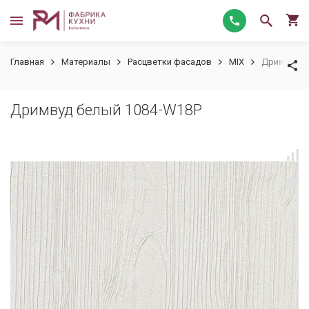
Главная
Материалы
Расцветки фасадов
MIX
Дримвуд б
Дримвуд белый 1084-W18Р