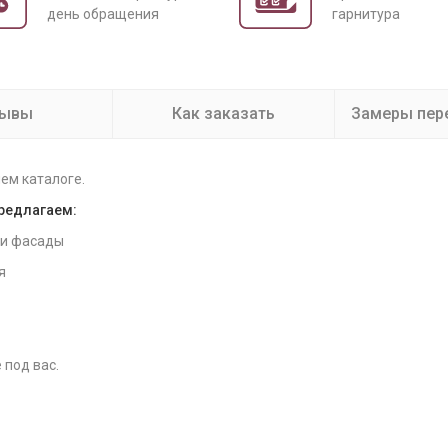
день обращения
гарнитура
зывы
Как заказать
Замеры пер
ем каталоге.
предлагаем:
 и фасады
я
 под вас.