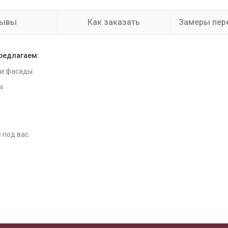
зывы
Как заказать
Замеры пер
предлагаем:
 и фасады
я
 под вас.