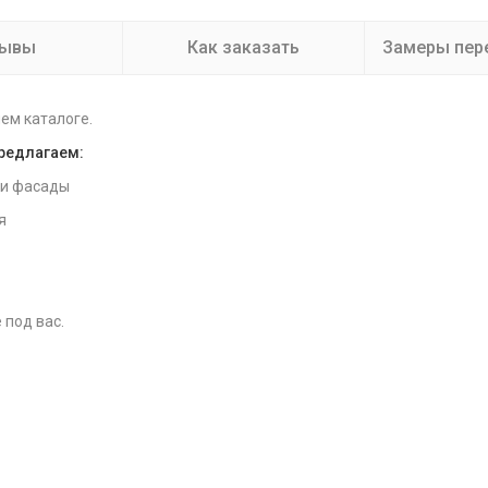
зывы
Как заказать
Замеры пер
ем каталоге.
предлагаем:
 и фасады
я
 под вас.