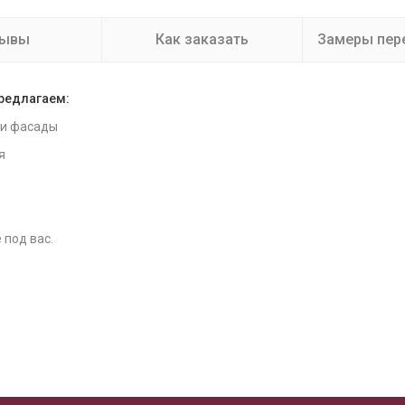
зывы
Как заказать
Замеры пер
предлагаем:
 и фасады
я
 под вас.