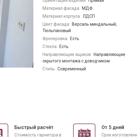
Ориентация изделия:
Прямая
Материал фасада:
МДФ
Материал корпуса:
ЛДСП
Цвет фасада:
Версаль миндальный,
Тюльпановый
Фрезеровка:
Есть
Стекла:
Есть
Направляющие ящиков:
Направляющие
скрытого монтажа с доводчиком
Стиль:
Современный
Быстрый расчёт
От 5 дней
Cтоимость гарнитура в
Срок изготовлен