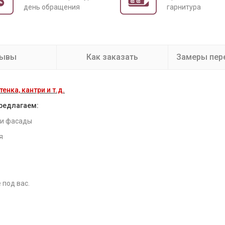
день обращения
гарнитура
зывы
Как заказать
Замеры пер
енка, кантри и т.д.
предлагаем:
 и фасады
я
 под вас.