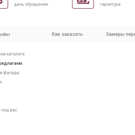
день обращения
гарнитура
зывы
Как заказать
Замеры пер
ем каталоге.
предлагаем:
 и фасады
я
 под вас.