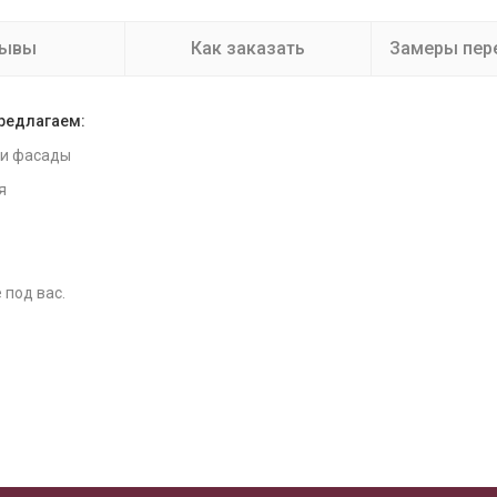
зывы
Как заказать
Замеры пер
предлагаем:
 и фасады
я
 под вас.