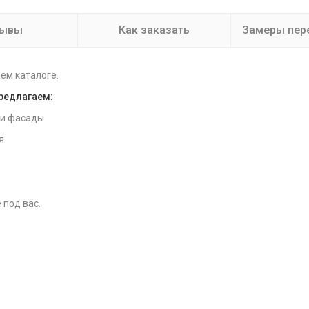
зывы
Как заказать
Замеры пер
ем каталоге.
предлагаем:
 и фасады
я
 под вас.