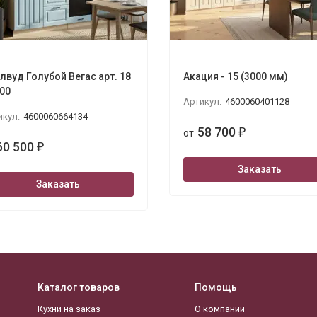
лвуд Голубой Вегас арт. 18
Акация - 15 (3000 мм)
000
Артикул:
4600060401128
икул:
4600060664134
58 700
от
₽
60 500
₽
Заказать
Заказать
Каталог товаров
Помощь
Кухни на заказ
О компании