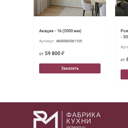
Акация - 16 (3000 мм)
Роя
- 3
Артикул:
4600060561105
Арт
59 800
от
₽
от
Заказать