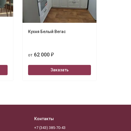
Кухня Белый Вегас
Акация - 
62 000
56 2
от
₽
от
Заказать
Контакты
+7 (343) 385-70-43