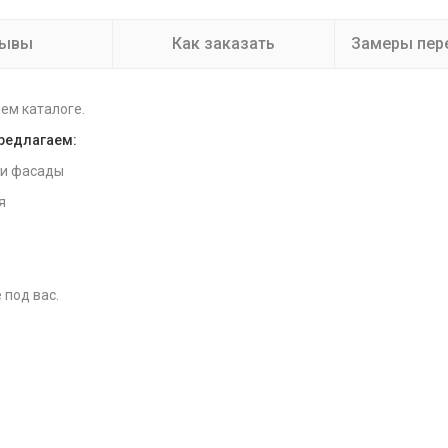
зывы
Как заказать
Замеры пер
ем каталоге.
предлагаем:
 и фасады
я
 под вас.