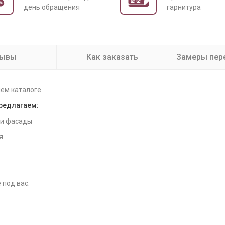
день обращения
гарнитура
зывы
Как заказать
Замеры пер
ем каталоге.
предлагаем:
 и фасады
я
 под вас.