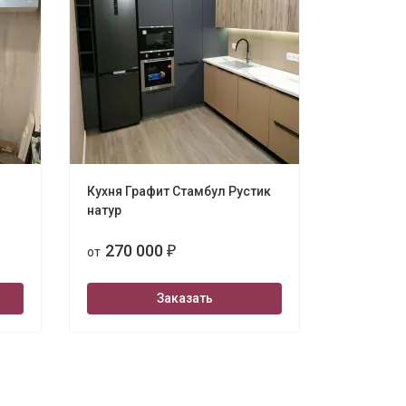
Кухня Графит Стамбул Рустик
Шарли Gr
натур
4000
270 000
265 
от
₽
от
Заказать