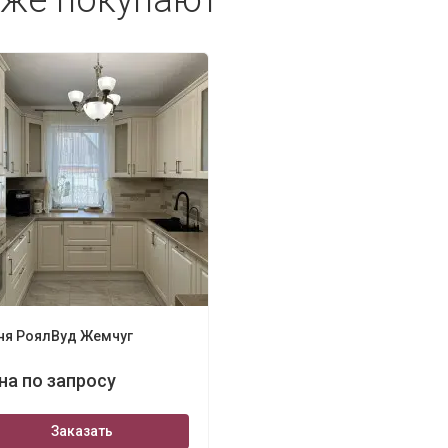
кже покупают
ня РоялВуд Жемчуг
на по запросу
Заказать