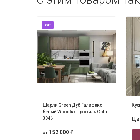
С этим товаром та
хит
Шарли Green Дуб Галифакс
Кух
белый Woodlux Профиль Gola
3046
Це
152 000
от
₽