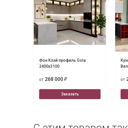
Фон Клэй профиль Gola
Кух
2400х3100
Вел
268 000
от
₽
от
Заказать