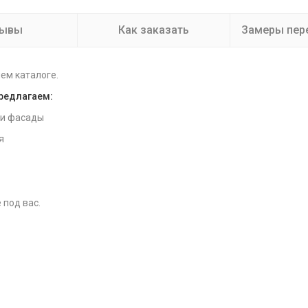
зывы
Как заказать
Замеры пер
ем каталоге.
предлагаем:
 и фасады
я
 под вас.