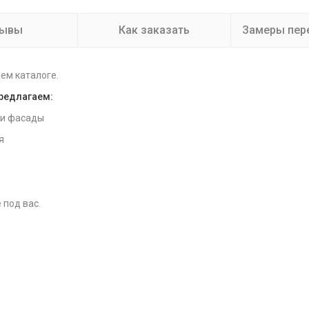
зывы
Как заказать
Замеры пер
ем каталоге.
предлагаем:
 и фасады
я
 под вас.